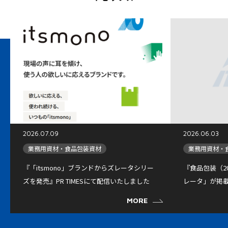
2026.07.09
2026.06.03
業務用資材・食品包装資材
業務用資材・
『「itsmono」ブランドからズレータシリー
『食品包装（2
ズを発売』PR TIMESにて配信いたしました
レータ」が掲
MORE