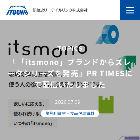
TOPICS
『「itsmono」ブランドからズレ
ータシリーズを発売』PR TIMESに
て配信いたしました
2026.07.09
業務用資材・食品包装資材